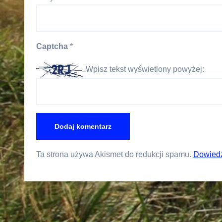
Captcha
*
Wpisz tekst wyświetlony powyżej:
Ta strona używa Akismet do redukcji spamu.
Dowiedz