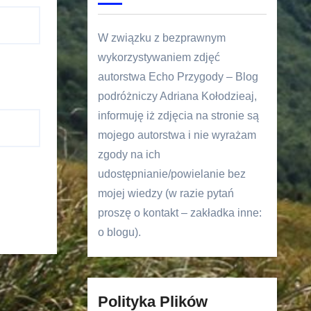
W związku z bezprawnym
wykorzystywaniem zdjęć
autorstwa Echo Przygody – Blog
podróżniczy Adriana Kołodzieaj,
informuję iż zdjęcia na stronie są
mojego autorstwa i nie wyrażam
zgody na ich
udostępnianie/powielanie bez
mojej wiedzy (w razie pytań
proszę o kontakt – zakładka inne:
o blogu).
Polityka Plików