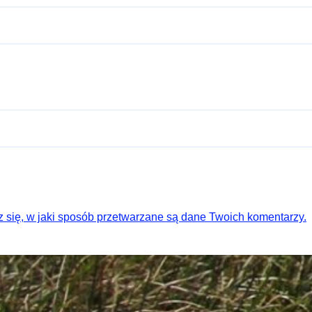
 się, w jaki sposób przetwarzane są dane Twoich komentarzy.