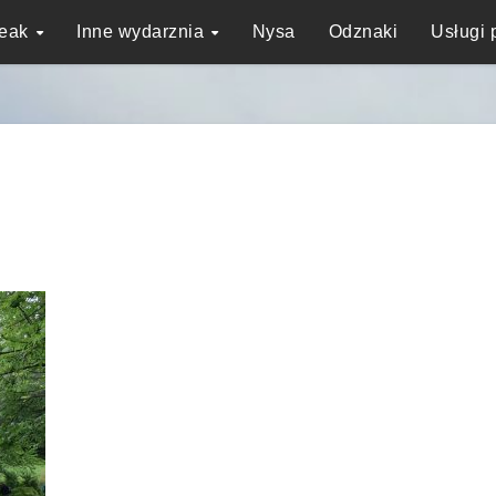
reak
Inne wydarznia
Nysa
Odznaki
Usługi 