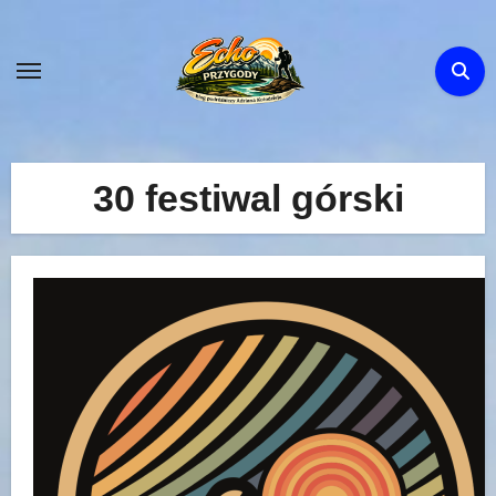
Skip
to
content
30 festiwal górski