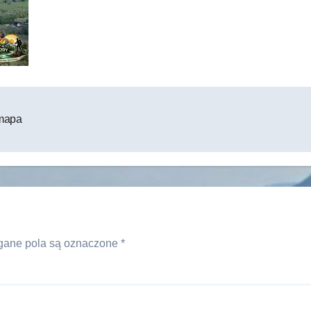
 mapa
ane pola są oznaczone
*