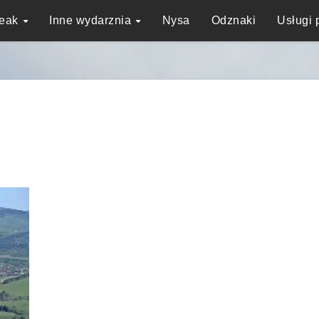
reak
Inne wydarznia
Nysa
Odznaki
Usługi 