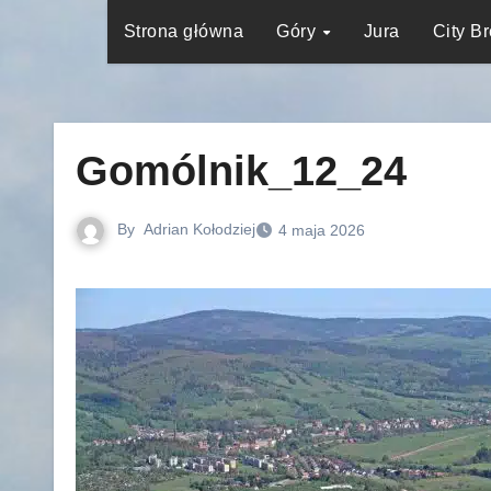
Strona główna
Góry
Jura
City B
Gomólnik_12_24
By
Adrian Kołodziej
4 maja 2026