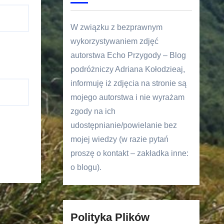
W związku z bezprawnym
wykorzystywaniem zdjęć
autorstwa Echo Przygody – Blog
podróżniczy Adriana Kołodzieaj,
informuję iż zdjęcia na stronie są
mojego autorstwa i nie wyrażam
zgody na ich
udostępnianie/powielanie bez
mojej wiedzy (w razie pytań
proszę o kontakt – zakładka inne:
o blogu).
Polityka Plików