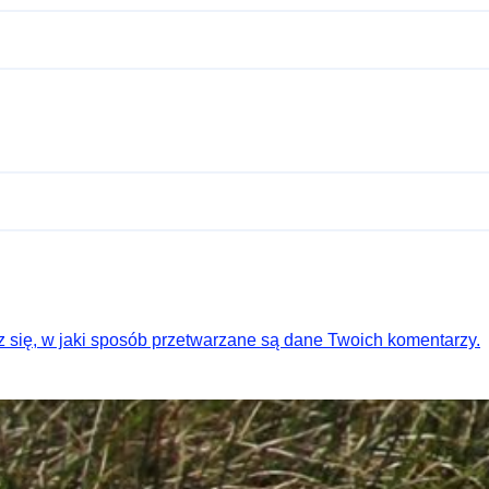
 się, w jaki sposób przetwarzane są dane Twoich komentarzy.