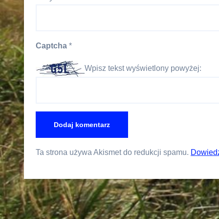
Captcha
*
Wpisz tekst wyświetlony powyżej:
Ta strona używa Akismet do redukcji spamu.
Dowiedz