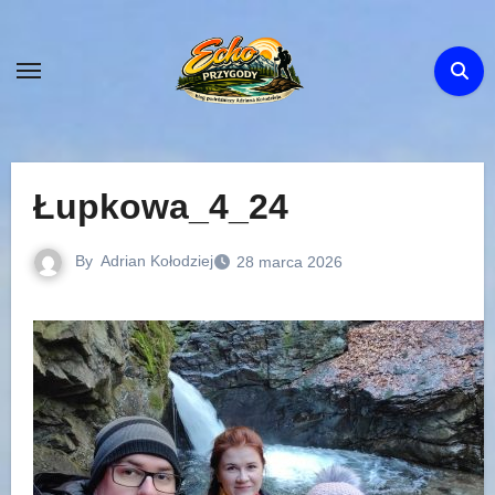
Skip
to
content
Łupkowa_4_24
By
Adrian Kołodziej
28 marca 2026