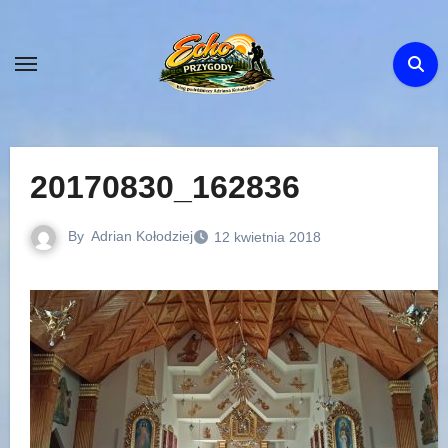
Skip
to
content
20170830_162836
By
Adrian Kołodziej
12 kwietnia 2018