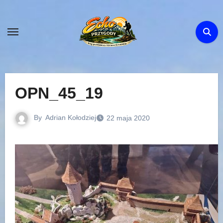
Skip
to
content
OPN_45_19
By
Adrian Kołodziej
22 maja 2020