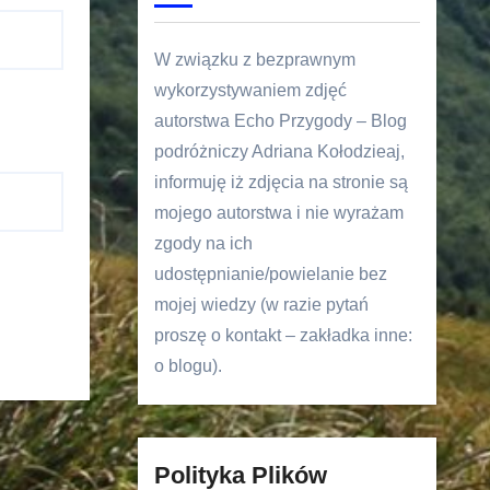
W związku z bezprawnym
wykorzystywaniem zdjęć
autorstwa Echo Przygody – Blog
podróżniczy Adriana Kołodzieaj,
informuję iż zdjęcia na stronie są
mojego autorstwa i nie wyrażam
zgody na ich
udostępnianie/powielanie bez
mojej wiedzy (w razie pytań
proszę o kontakt – zakładka inne:
o blogu).
Polityka Plików