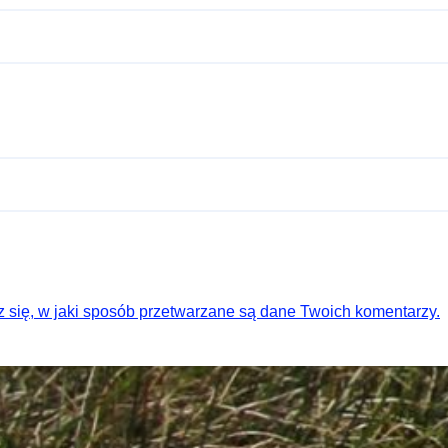
 się, w jaki sposób przetwarzane są dane Twoich komentarzy.