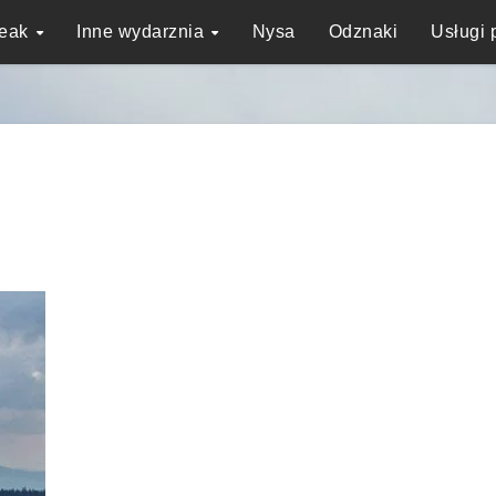
reak
Inne wydarznia
Nysa
Odznaki
Usługi 