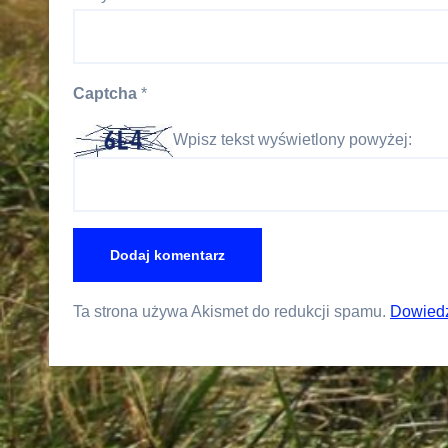
Captcha
*
Wpisz tekst wyświetlony powyżej:
Ta strona używa Akismet do redukcji spamu.
Dowiedz