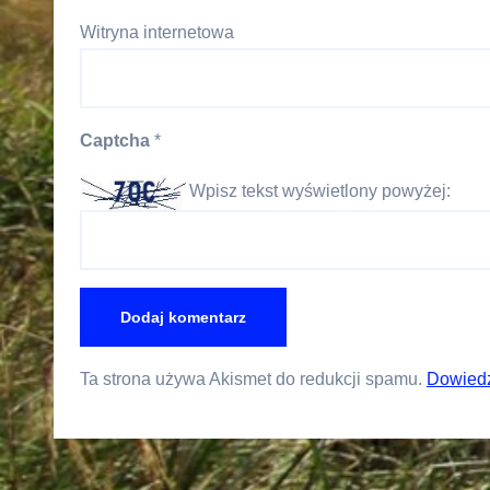
Witryna internetowa
Captcha
*
Wpisz tekst wyświetlony powyżej:
Ta strona używa Akismet do redukcji spamu.
Dowiedz