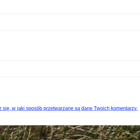
 się, w jaki sposób przetwarzane są dane Twoich komentarzy.