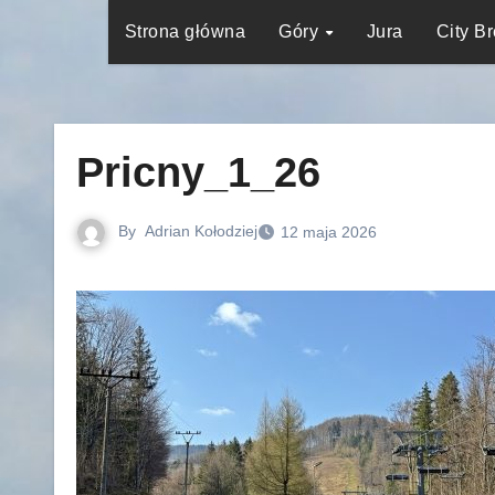
Strona główna
Góry
Jura
City B
Pricny_1_26
By
Adrian Kołodziej
12 maja 2026