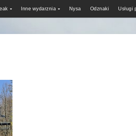
reak
Inne wydarznia
Nysa
Odznaki
Usługi 