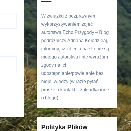
W związku z bezprawnym
wykorzystywaniem zdjęć
autorstwa Echo Przygody – Blog
podróżniczy Adriana Kołodzieaj,
informuję iż zdjęcia na stronie są
mojego autorstwa i nie wyrażam
zgody na ich
udostępnianie/powielanie bez
mojej wiedzy (w razie pytań
proszę o kontakt – zakładka inne:
o blogu).
Polityka Plików