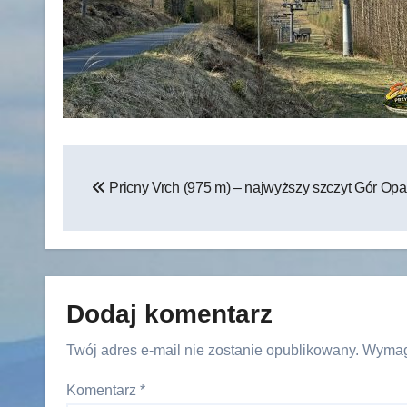
Nawigacja
Pricny Vrch (975 m) – najwyższy szczyt Gór Op
wpisu
Dodaj komentarz
Twój adres e-mail nie zostanie opublikowany.
Wymag
Komentarz
*