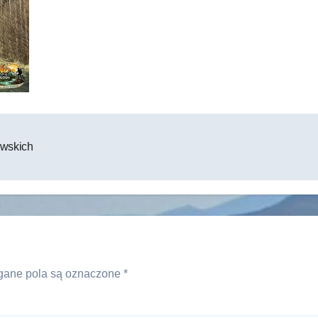
awskich
ane pola są oznaczone
*