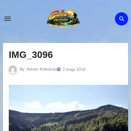
Skip
to
content
IMG_3096
By
Adrian Kołodziej
2 maja 2016