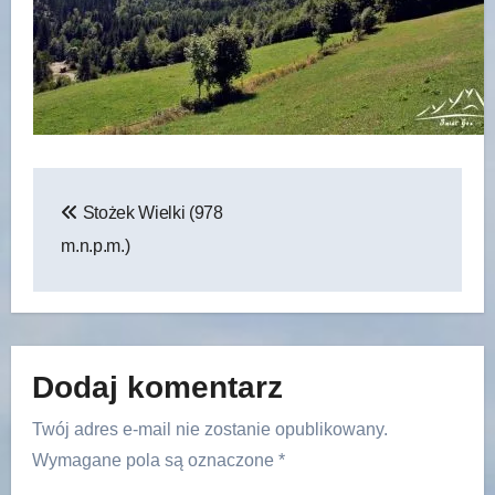
Nawigacja
Stożek Wielki (978
wpisu
m.n.p.m.)
Dodaj komentarz
Twój adres e-mail nie zostanie opublikowany.
Wymagane pola są oznaczone
*