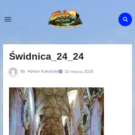
Skip
to
content
Świdnica_24_24
By
Adrian Kołodziej
10 marca 2026