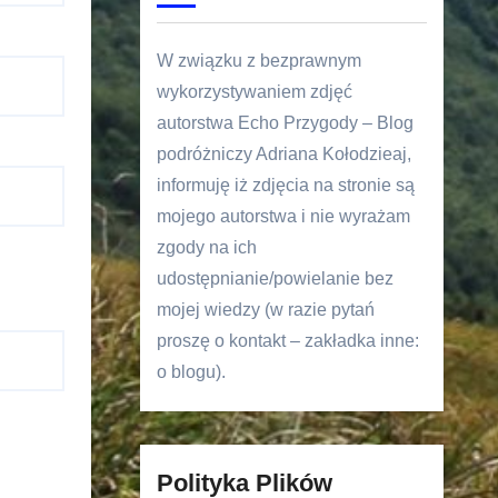
W związku z bezprawnym
wykorzystywaniem zdjęć
autorstwa Echo Przygody – Blog
podróżniczy Adriana Kołodzieaj,
informuję iż zdjęcia na stronie są
mojego autorstwa i nie wyrażam
zgody na ich
udostępnianie/powielanie bez
mojej wiedzy (w razie pytań
proszę o kontakt – zakładka inne:
o blogu).
Polityka Plików