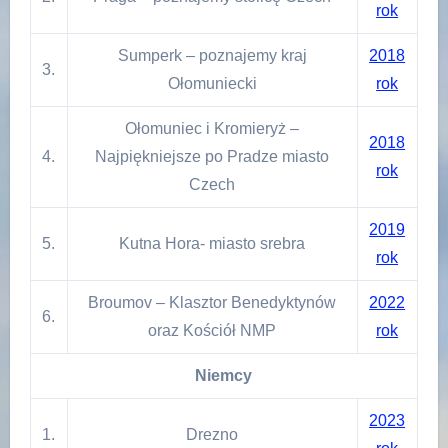
rok
Sumperk – poznajemy kraj
2018
3.
Ołomuniecki
rok
Ołomuniec i Kromieryż –
2018
4.
Najpiękniejsze po Pradze miasto
rok
Czech
2019
5.
Kutna Hora- miasto srebra
rok
Broumov – Klasztor Benedyktynów
2022
6.
oraz Kościół NMP
rok
Niemcy
2023
1.
Drezno