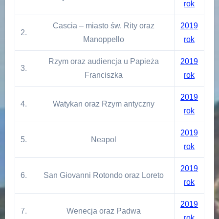
rok
Cascia – miasto św. Rity oraz
2019
2.
Manoppello
rok
Rzym oraz audiencja u Papieża
2019
3.
Franciszka
rok
2019
4.
Watykan oraz Rzym antyczny
rok
2019
5.
Neapol
rok
2019
6.
San Giovanni Rotondo oraz Loreto
rok
2019
7.
Wenecja oraz Padwa
rok