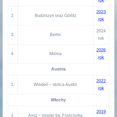
rok
2023
2.
Budziszyn oraz Görlitz
rok
2024
3.
Berlin
rok
2026
4.
Miśnia
rok
Austria
2022
1.
Wiedeń – stolica Austrii
rok
Włochy
2019
1.
Asyż – miasto św. Franciszka