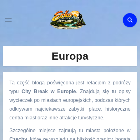
Skip
to
content
Europa
Ta część bloga poświęcona jest relacjom z podróży
typu
City Break w Europie
. Znajdują się tu opisy
wycieczek po miastach europejskich, podczas których
odkrywam najciekawsze zabytki, place, historyczne
centra miast oraz inne atrakcje turystyczne.
Szczególne miejsce zajmują tu miasta położone w
Czechy
, które ze względu na bliskość granicy, bogatą