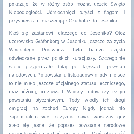
pokazuje, że w różny osób można uczcić Święto
Niepodległości. Uśmiechnięci turyści z flagami i
przyśpiewkami maszerują z Głuchołaz do Jesenika.
Ktoś się zastanowi, dlaczego do Jesenika? Otóż
uzdrowisko Gräfenberg w Jeseniku jeszcze za życia
Wincentego Priessnitza było bardzo często
odwiedzane przez polskich kuracjuszy. Szczególnie
wielu przyjeżdżało tutaj po klęskach powstań
narodowych. Po powstaniu listopadowym, gdy miejsce
to nie miało jeszcze oficjalnego statusu leczniczego,
oraz później, po zrywach Wiosny Ludów czy też po
powstaniu styczniowym. Tędy wiodły ich drogi
emigracji na zachód Europy. Nigdy jednak nie
zapominali o swej ojczyźnie, nawet wówczas, gdy
stało się jasne, że poprzez powstania narodowe
niepodległości uzyskać się nie da. Dziś obecność