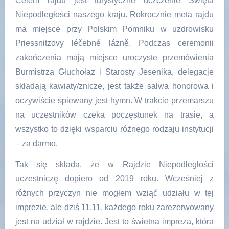
Celem rajdu jest turystyczne uczczenie Święta
Niepodległości naszego kraju. Rokrocznie meta rajdu
ma miejsce przy Polskim Pomniku w uzdrowisku
Priessnitzovy léčebné lázně. Podczas ceremonii
zakończenia mają miejsce uroczyste przemówienia
Burmistrza Głuchołaz i Starosty Jesenika, delegacje
składają kawiaty/znicze, jest także salwa honorowa i
oczywiście śpiewany jest hymn. W trakcie przemarszu
na uczestników czeka poczęstunek na trasie, a
wszystko to dzięki wsparciu różnego rodzaju instytucji
– za darmo.
Tak się składa, że w Rajdzie Niepodległości
uczestniczę dopiero od 2019 roku. Wcześniej z
różnych przyczyn nie mogłem wziąć udziału w tej
imprezie, ale dziś 11.11. każdego roku zarezerwowany
jest na udział w rajdzie. Jest to świetna impreza, która