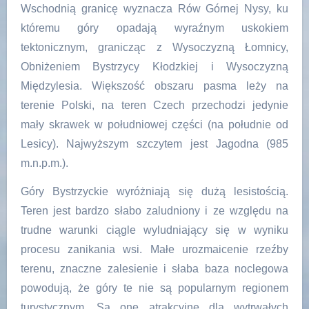
Wschodnią granicę wyznacza Rów Górnej Nysy, ku
któremu góry opadają wyraźnym uskokiem
tektonicznym, granicząc z Wysoczyzną Łomnicy,
Obniżeniem Bystrzycy Kłodzkiej i Wysoczyzną
Międzylesia. Większość obszaru pasma leży na
terenie Polski, na teren Czech przechodzi jedynie
mały skrawek w południowej części (na południe od
Lesicy). Najwyższym szczytem jest Jagodna (985
m.n.p.m.).
Góry Bystrzyckie wyróżniają się dużą lesistością.
Teren jest bardzo słabo zaludniony i ze względu na
trudne warunki ciągle wyludniający się w wyniku
procesu zanikania wsi. Małe urozmaicenie rzeźby
terenu, znaczne zalesienie i słaba baza noclegowa
powodują, że góry te nie są popularnym regionem
turystycznym. Są one atrakcyjne dla wytrwałych