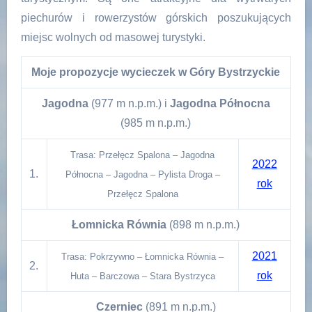
piechurów i rowerzystów górskich poszukujących
miejsc wolnych od masowej turystyki.
Moje propozycje wycieczek w Góry Bystrzyckie
Jagodna
(977 m n.p.m.) i
Jagodna Północna
(985 m n.p.m.)
Trasa: Przełęcz Spalona – Jagodna
2022
1.
Północna – Jagodna – Pylista Droga –
rok
Przełęcz Spalona
Łomnicka Równia
(898 m n.p.m.)
2021
Trasa: Pokrzywno – Łomnicka Równia –
2.
rok
Huta – Barczowa – Stara Bystrzyca
Czerniec
(891 m n.p.m.)