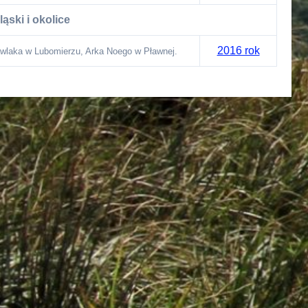
ąski i okolice
2016 rok
wlaka w Lubomierzu, Arka Noego w Pławnej.