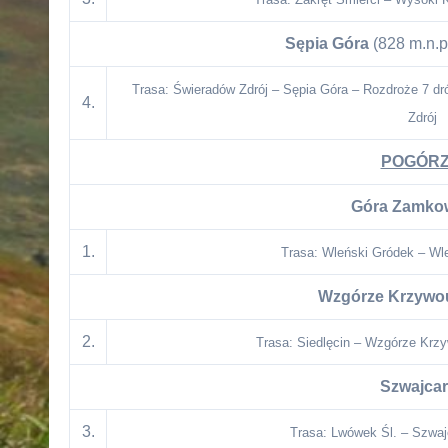
Sępia Góra
(828 m.n.p
Trasa: Świeradów Zdrój – Sępia Góra – Rozdroże 7 dr
4.
Zdrój
POGÓRZ
Góra Zamko
1.
Trasa: Wleński Gródek – Wl
Wzgórze Krzywo
2.
Trasa: Siedlęcin – Wzgórze Krzy
Szwajca
3.
Trasa: Lwówek Śl. – Szwaj