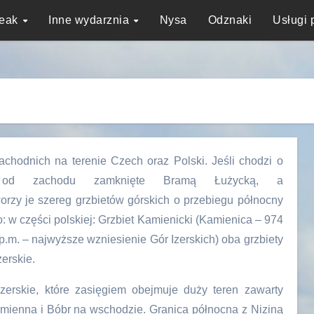
reak
Inne wydarznia
Nysa
Odznaki
Usługi 
chodnich na terenie Czech oraz Polski. Jeśli chodzi o
 od zachodu zamknięte Bramą Łużycką, a
rzy je szereg grzbietów górskich o przebiegu północny
: w części polskiej: Grzbiet Kamienicki (Kamienica – 974
.m. – najwyższe wzniesienie Gór Izerskich) oba grzbiety
erskie.
zerskie, które zasięgiem obejmuje duży teren zawarty
mienna i Bóbr na wschodzie. Granica północna z Niziną