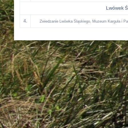
Lwówek Śl
4.
Zwiedzanie Lwówka Śląskiego, Muzeum Kargula i Pa