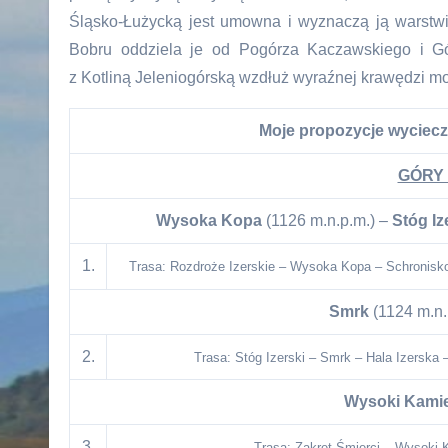
Śląsko-Łużycką jest umowna i wyznaczą ją warstw
Bobru oddziela je od Pogórza Kaczawskiego i G
z Kotliną Jeleniogórską wzdłuż wyraźnej krawędzi mor
Moje propozycje wyciecz
GÓRY 
Wysoka Kopa
(1126 m.n.p.m.) –
Stóg Iz
1.
Trasa: Rozdroże Izerskie – Wysoka Kopa – Schronisko
Smrk
(1124 m.n.
2.
Trasa: Stóg Izerski – Smrk – Hala Izerska 
Wysoki Kami
3.
Trasa: Zakręt Śmierci – Wysoki