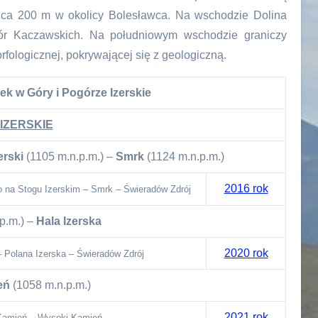
ica 200 m w okolicy Bolesławca. Na wschodzie Dolina
ór Kaczawskich. Na południowym wschodzie graniczy
fologicznej, pokrywającej się z geologiczną.
ek w Góry i Pogórze Izerskie
IZERSKIE
erski
(1105 m.n.p.m.) –
Smrk
(1124 m.n.p.m.)
2016 rok
 na Stogu Izerskim – Smrk – Świeradów Zdrój
p.m.) –
Hala Izerska
2020 rok
– Polana Izerska – Świeradów Zdrój
eń
(1058 m.n.p.m.)
2021 rok
 Kamień – Wysoki Kamień