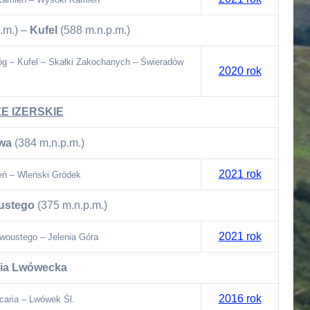
.m.) –
Kufel
(588 m.n.p.m.)
óg – Kufel – Skałki Zakochanych – Świeradów
2020 rok
E IZERSKIE
wa
(384 m.n.p.m.)
2021 rok
eń – Wleński Gródek
ustego
(375 m.n.p.m.)
2021 rok
woustego – Jelenia Góra
ria Lwówecka
2016 rok
caria – Lwówek Śl.