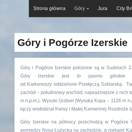
Strona główna
Góry
Jura
City B
Góry i Pogórze Izerskie
Góry i Pogórze Izerskie położone są w Sudetach Za
Góry Izerskie jest to pasmo górskie
od Karkonoszy oddzielone Przełęczą Szklarską. Two
zachód – południowy wschód; najważniejsze z nich to
m n.p.m.), Wysoki Grzbiet (Wysoka Kopa – 1126 m n.p
łączy wododział Kwisy i Małej Kamiennej Rozdroże Iz
Góry Izerskie na północy przechodzą w Pogórze I
pomiędzy Nysą Łużycką na zachodzie, a rzekami Ka