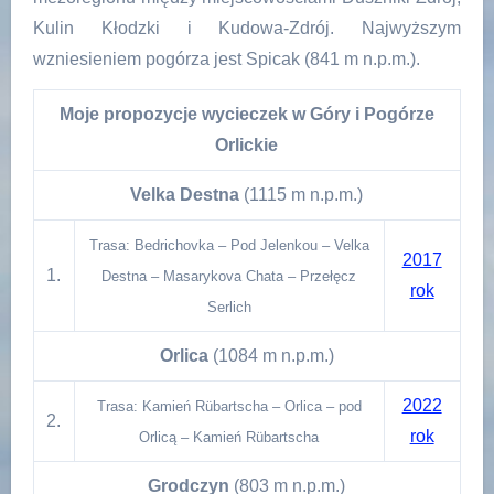
Kulin Kłodzki i Kudowa-Zdrój. Najwyższym
wzniesieniem pogórza jest Spicak (841 m n.p.m.).
Moje propozycje wycieczek w Góry i Pogórze
Orlickie
Velka Destna
(1115 m n.p.m.)
Trasa: Bedrichovka – Pod Jelenkou – Velka
2017
1.
Destna – Masarykova Chata – Przełęcz
rok
Serlich
Orlica
(1084 m n.p.m.)
2022
Trasa: Kamień Rübartscha – Orlica – pod
2.
rok
Orlicą – Kamień Rübartscha
Grodczyn
(803 m n.p.m.)