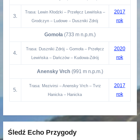
2017
Trasa: Lewin Kłodzki – Przełęcz Lewińska –
3.
rok
Grodczyn – Ludowe – Duszniki Zdrój
Gomoła
(733 m n.p.m.)
2020
Trasa: Duszniki Zdrój – Gomoła – Przełęcz
4.
rok
Lewińska – Dańczów – Kudowa-Zdrój
Anensky Vrch
(991 m n.p.m.)
2017
Trasa: Mezivirsi – Anensky Vrch – Tvrz
5.
rok
Hanicka – Hanicka
Śledź Echo Przygody