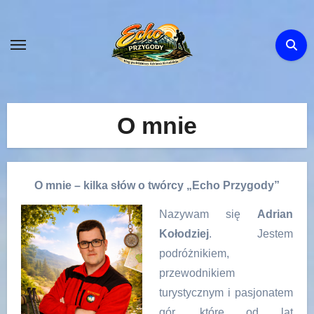
Skip
to
content
O mnie
O mnie – kilka słów o twórcy „Echo Przygody”
Nazywam się
Adrian
Kołodziej
. Jestem
podróżnikiem,
przewodnikiem
turystycznym i pasjonatem
gór, które od lat