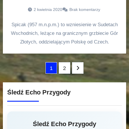
2 kwietnia 2020
Brak komentarzy
Spicak (957 m.n.p.m.) to wzniesienie w Sudetach
Wschodnich, leżące na granicznym grzbiecie Gór
Złotych, oddzielającym Polskę od Czech.
Stronicowanie
1
2
wpisów
Śledź Echo Przygody
Śledź Echo Przygody