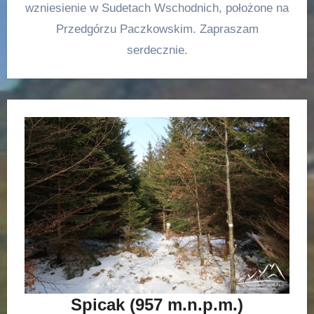
wzniesienie w Sudetach Wschodnich, położone na
Przedgórzu Paczkowskim. Zapraszam
serdecznie.
Spicak (957 m.n.p.m.)