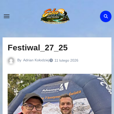
Skip
to
content
Festiwal_27_25
By
Adrian Kołodziej
11 lutego 2026