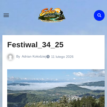
Skip
to
content
Festiwal_34_25
By
Adrian Kołodziej
11 lutego 2026