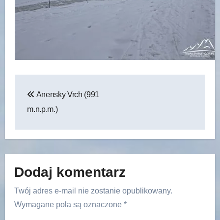
Nawigacja
Anensky Vrch (991
wpisu
m.n.p.m.)
Dodaj komentarz
Twój adres e-mail nie zostanie opublikowany.
Wymagane pola są oznaczone
*