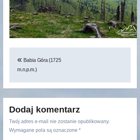
Nawigacja
Babia Góra (1725
wpisu
m.n.p.m.)
Dodaj komentarz
Twój adres e-mail nie zostanie opublikowany.
Wymagane pola są oznaczone
*