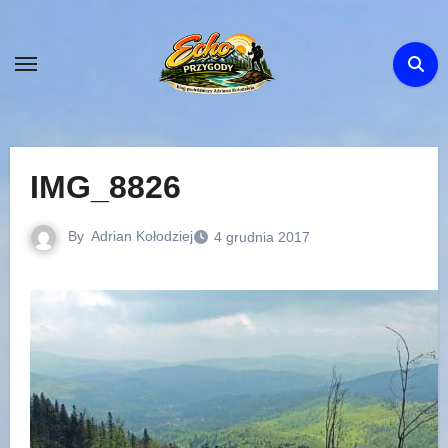
Skip
to
content
IMG_8826
By
Adrian Kołodziej
4 grudnia 2017