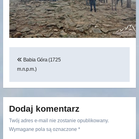
Nawigacja
Babia Góra (1725
wpisu
m.n.p.m.)
Dodaj komentarz
Twój adres e-mail nie zostanie opublikowany.
Wymagane pola są oznaczone
*