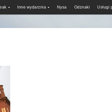
reak
Inne wydarznia
Nysa
Odznaki
Usługi 