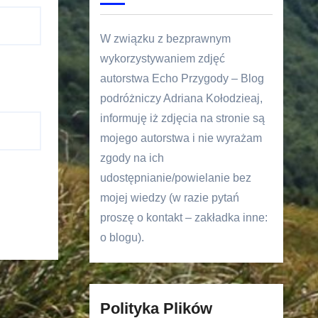
W związku z bezprawnym
wykorzystywaniem zdjęć
autorstwa Echo Przygody – Blog
podróżniczy Adriana Kołodzieaj,
informuję iż zdjęcia na stronie są
mojego autorstwa i nie wyrażam
zgody na ich
udostępnianie/powielanie bez
mojej wiedzy (w razie pytań
proszę o kontakt – zakładka inne:
o blogu).
Polityka Plików