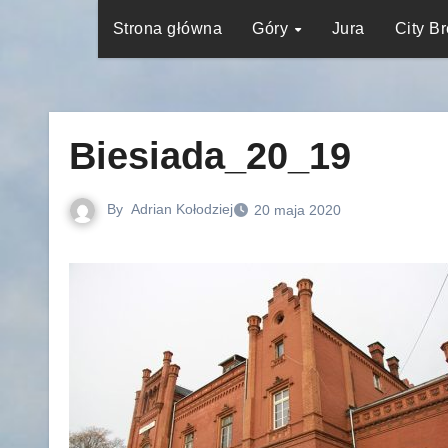
Strona główna
Góry
Jura
City B
Biesiada_20_19
By
Adrian Kołodziej
20 maja 2020