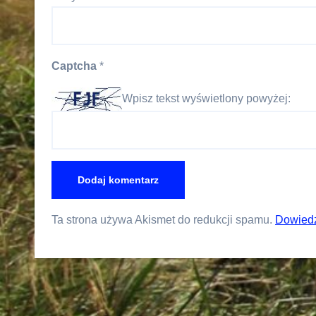
Captcha
*
Wpisz tekst wyświetlony powyżej:
Ta strona używa Akismet do redukcji spamu.
Dowiedz