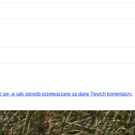
 się, w jaki sposób przetwarzane są dane Twoich komentarzy.