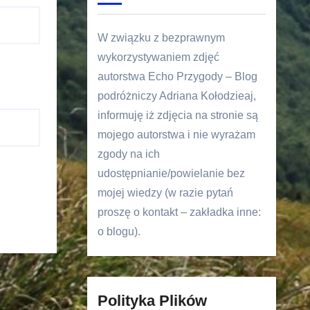
W związku z bezprawnym
wykorzystywaniem zdjęć
autorstwa Echo Przygody – Blog
podróżniczy Adriana Kołodzieaj,
informuję iż zdjęcia na stronie są
mojego autorstwa i nie wyrażam
zgody na ich
udostępnianie/powielanie bez
mojej wiedzy (w razie pytań
proszę o kontakt – zakładka inne:
o blogu).
Polityka Plików