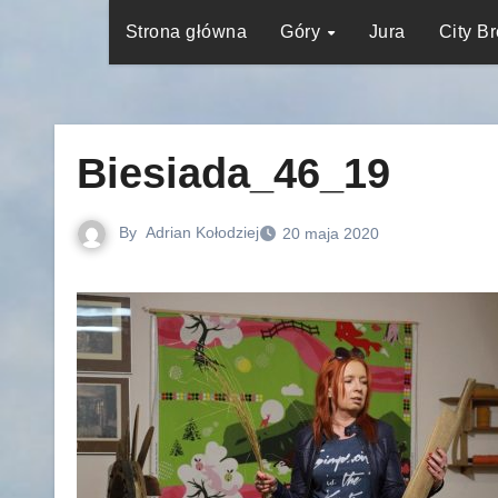
Strona główna
Góry
Jura
City B
Biesiada_46_19
By
Adrian Kołodziej
20 maja 2020