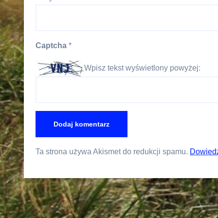
Captcha
*
Wpisz tekst wyświetlony powyżej:
Ta strona używa Akismet do redukcji spamu.
Dowiedz