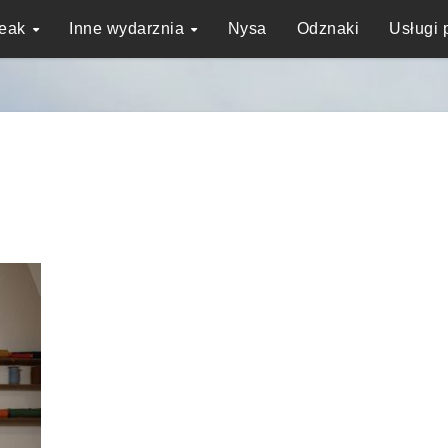
reak
Inne wydarznia
Nysa
Odznaki
Usługi 