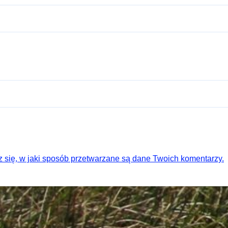
 się, w jaki sposób przetwarzane są dane Twoich komentarzy.