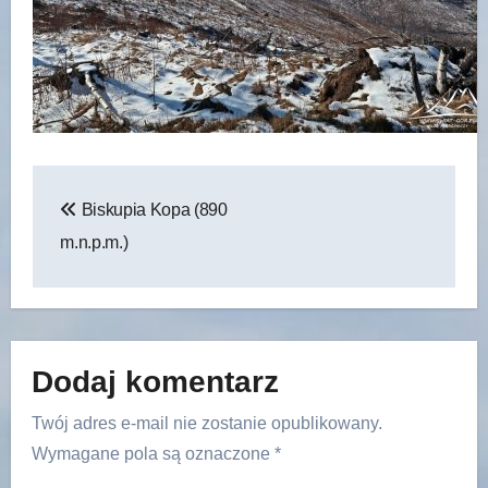
Nawigacja
Biskupia Kopa (890
wpisu
m.n.p.m.)
Dodaj komentarz
Twój adres e-mail nie zostanie opublikowany.
Wymagane pola są oznaczone
*