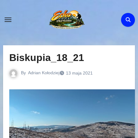
Skip
to
content
Biskupia_18_21
By
Adrian Kołodziej
13 maja 2021