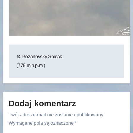
Nawigacja
Bozanovsky Spicak
wpisu
(778 m.n.p.m.)
Dodaj komentarz
Twój adres e-mail nie zostanie opublikowany.
Wymagane pola są oznaczone
*