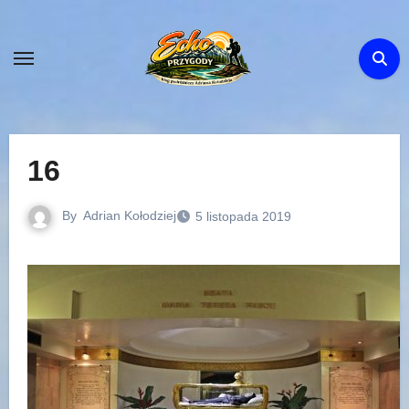
Skip
to
content
16
By
Adrian Kołodziej
5 listopada 2019