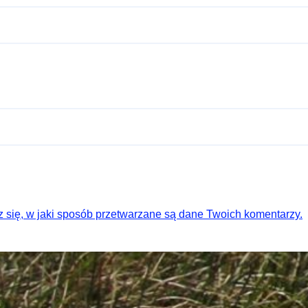
 się, w jaki sposób przetwarzane są dane Twoich komentarzy.