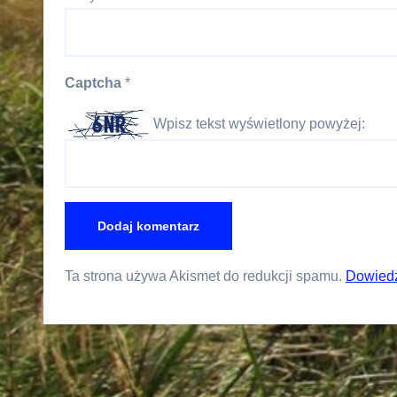
Captcha
*
Wpisz tekst wyświetlony powyżej:
Ta strona używa Akismet do redukcji spamu.
Dowiedz