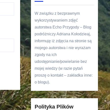
W związku z bezprawnym
wykorzystywaniem zdjęć
autorstwa Echo Przygody – Blog
podróżniczy Adriana Kołodzieaj,
informuję iż zdjęcia na stronie są
mojego autorstwa i nie wyrażam
zgody na ich
udostępnianie/powielanie bez
mojej wiedzy (w razie pytań
proszę o kontakt – zakładka inne:
o blogu).
Polityka Plików