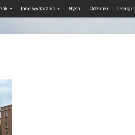
reak
Inne wydarznia
Nysa
Odznaki
Usługi 