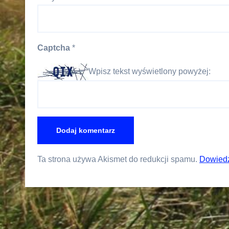
Captcha
*
Wpisz tekst wyświetlony powyżej:
Ta strona używa Akismet do redukcji spamu.
Dowiedz