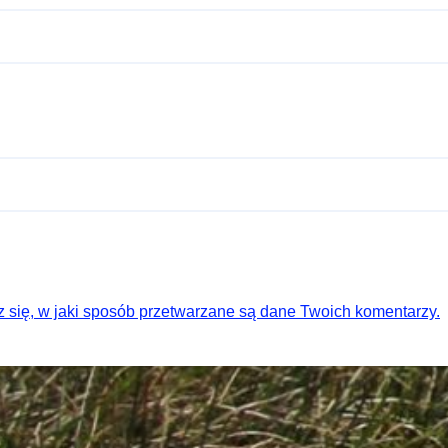
 się, w jaki sposób przetwarzane są dane Twoich komentarzy.