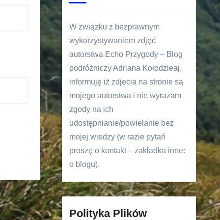
W związku z bezprawnym
wykorzystywaniem zdjęć
autorstwa Echo Przygody – Blog
podróżniczy Adriana Kołodzieaj,
informuję iż zdjęcia na stronie są
mojego autorstwa i nie wyrażam
zgody na ich
udostępnianie/powielanie bez
mojej wiedzy (w razie pytań
proszę o kontakt – zakładka inne:
o blogu).
Polityka Plików