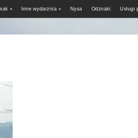
reak
Inne wydarznia
Nysa
Odznaki
Usługi 