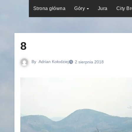
Strona główna
Góry
Jura
City B
8
By
Adrian Kołodziej
2 sierpnia 2018