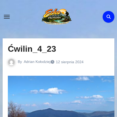
Skip
to
content
Ćwilin_4_23
By
Adrian Kołodziej
12 sierpnia 2024