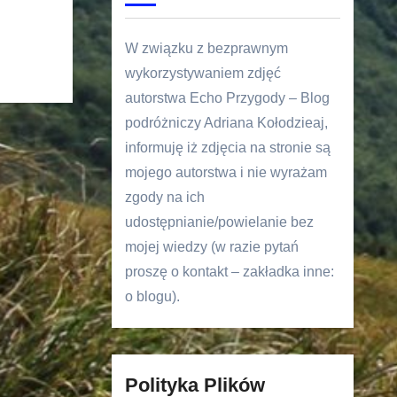
W związku z bezprawnym
wykorzystywaniem zdjęć
autorstwa Echo Przygody – Blog
podróżniczy Adriana Kołodzieaj,
informuję iż zdjęcia na stronie są
mojego autorstwa i nie wyrażam
zgody na ich
udostępnianie/powielanie bez
mojej wiedzy (w razie pytań
proszę o kontakt – zakładka inne:
o blogu).
Polityka Plików