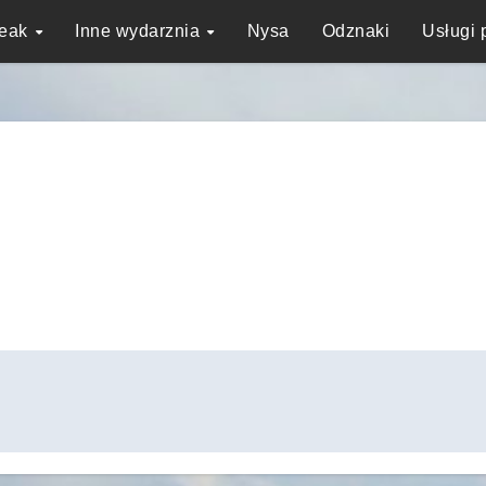
reak
Inne wydarznia
Nysa
Odznaki
Usługi 