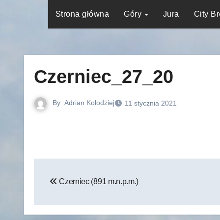
Strona główna
Góry
Jura
City B
Czerniec_27_20
By
Adrian Kołodziej
11 stycznia 2021
Nawigacja
Czerniec (891 m.n.p.m.)
wpisu