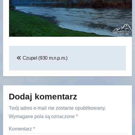
Nawigacja
Czupel (930 m.n.p.m.)
wpisu
Dodaj komentarz
Twój adres e-mail nie zostanie opublikowany.
Wymagane pola są oznaczone
*
Komentarz
*