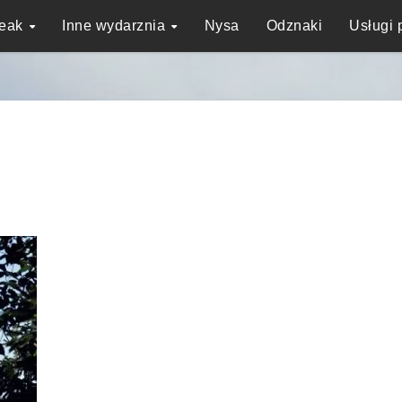
reak
Inne wydarznia
Nysa
Odznaki
Usługi 