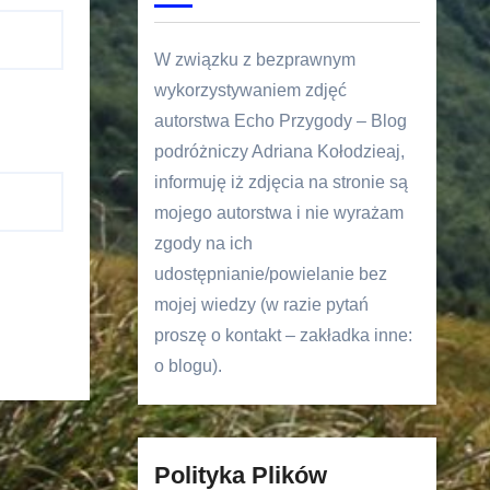
W związku z bezprawnym
wykorzystywaniem zdjęć
autorstwa Echo Przygody – Blog
podróżniczy Adriana Kołodzieaj,
informuję iż zdjęcia na stronie są
mojego autorstwa i nie wyrażam
zgody na ich
udostępnianie/powielanie bez
mojej wiedzy (w razie pytań
proszę o kontakt – zakładka inne:
o blogu).
Polityka Plików