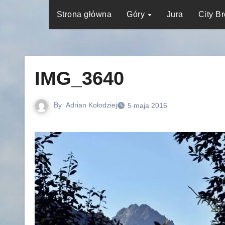
Strona główna
Góry
Jura
City B
IMG_3640
By
Adrian Kołodziej
5 maja 2016