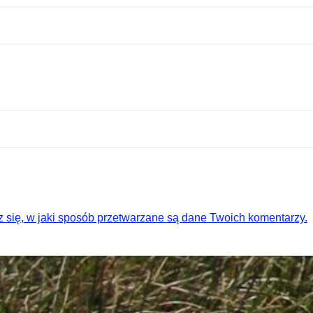
 się, w jaki sposób przetwarzane są dane Twoich komentarzy.