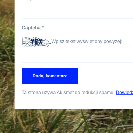
Captcha
*
Wpisz tekst wyświetlony powyżej:
Ta strona używa Akismet do redukcji spamu.
Dowiedz