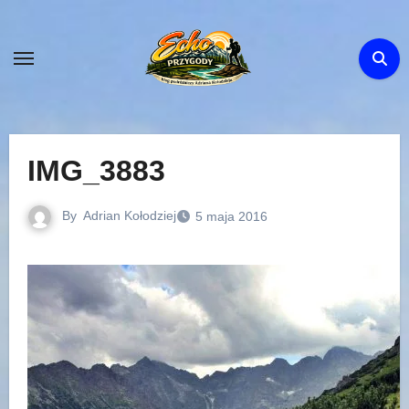
Skip
to
content
IMG_3883
By
Adrian Kołodziej
5 maja 2016