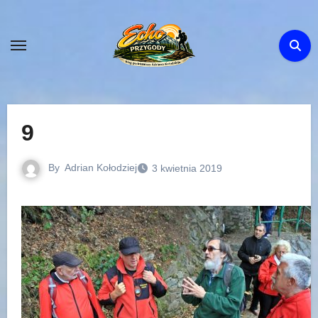
Skip
to
content
9
By
Adrian Kołodziej
3 kwietnia 2019