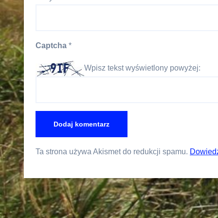
Captcha
*
Wpisz tekst wyświetlony powyżej:
Ta strona używa Akismet do redukcji spamu.
Dowiedz