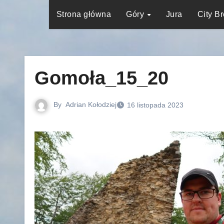
Strona główna
Góry
Jura
City B
Gomoła_15_20
By
Adrian Kołodziej
16 listopada 2023