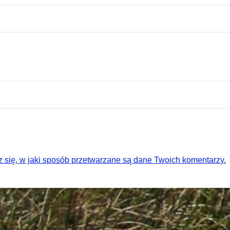
 się, w jaki sposób przetwarzane są dane Twoich komentarzy.