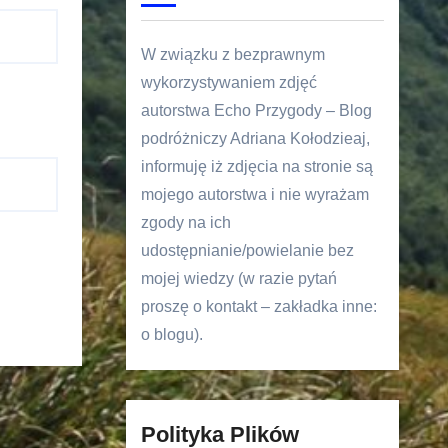
W związku z bezprawnym
wykorzystywaniem zdjęć
autorstwa Echo Przygody – Blog
podróżniczy Adriana Kołodzieaj,
informuję iż zdjęcia na stronie są
mojego autorstwa i nie wyrażam
zgody na ich
udostępnianie/powielanie bez
mojej wiedzy (w razie pytań
proszę o kontakt – zakładka inne:
o blogu).
Polityka Plików