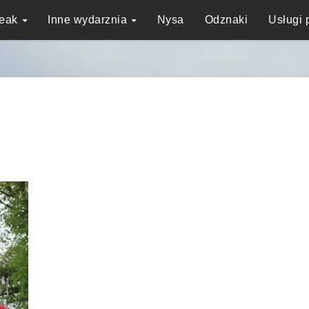
reak
Inne wydarznia
Nysa
Odznaki
Usługi 