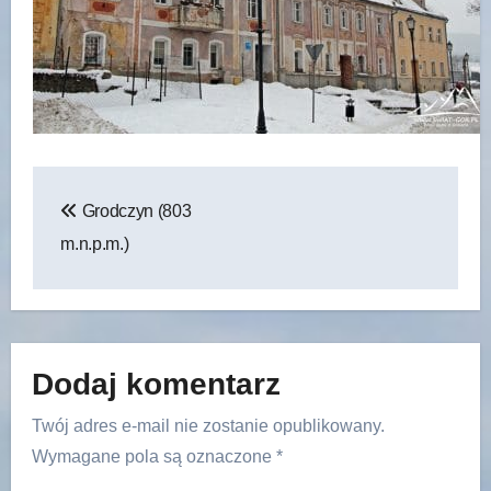
Nawigacja
Grodczyn (803
wpisu
m.n.p.m.)
Dodaj komentarz
Twój adres e-mail nie zostanie opublikowany.
Wymagane pola są oznaczone
*