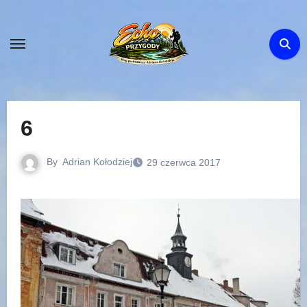
Skip
to
content
6
By
Adrian Kołodziej
29 czerwca 2017