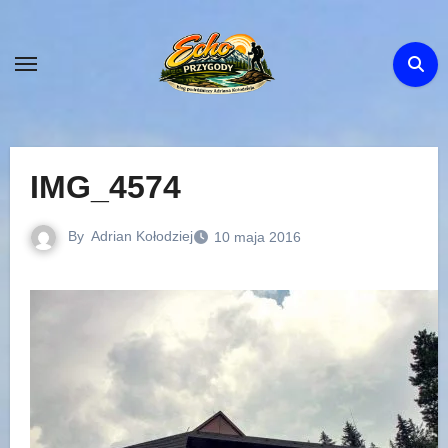
Skip
to
content
IMG_4574
By
Adrian Kołodziej
10 maja 2016