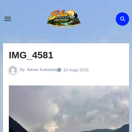
Skip
to
content
IMG_4581
By
Adrian Kołodziej
10 maja 2016