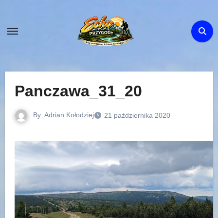
Skip
to
content
Panczawa_31_20
By
Adrian Kołodziej
21 października 2020