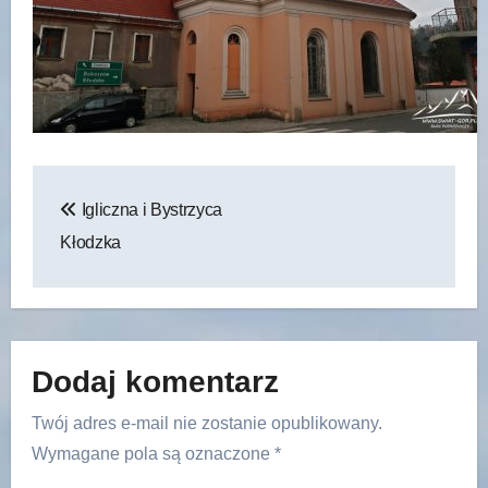
Nawigacja
Igliczna i Bystrzyca
wpisu
Kłodzka
Dodaj komentarz
Twój adres e-mail nie zostanie opublikowany.
Wymagane pola są oznaczone
*