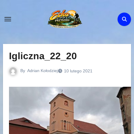
Skip
to
content
Igliczna_22_20
By
Adrian Kołodziej
10 lutego 2021