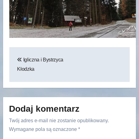
Nawigacja
Igliczna i Bystrzyca
wpisu
Kłodzka
Dodaj komentarz
Twój adres e-mail nie zostanie opublikowany.
Wymagane pola są oznaczone
*