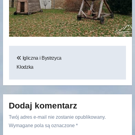
Nawigacja
Igliczna i Bystrzyca
wpisu
Kłodzka
Dodaj komentarz
Twój adres e-mail nie zostanie opublikowany.
Wymagane pola są oznaczone
*