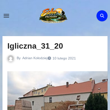
Skip
to
content
Igliczna_31_20
By
Adrian Kołodziej
10 lutego 2021