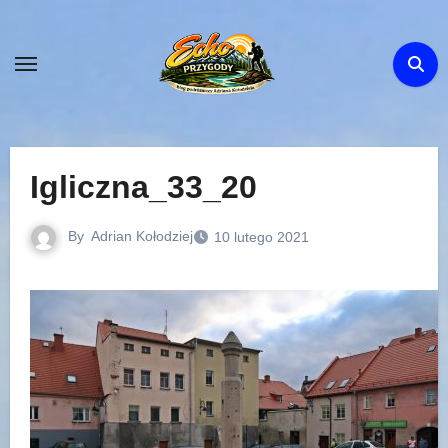
Skip
to
content
Igliczna_33_20
By
Adrian Kołodziej
10 lutego 2021