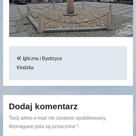
Nawigacja
Igliczna i Bystrzyca
wpisu
Kłodzka
Dodaj komentarz
Twój adres e-mail nie zostanie opublikowany.
Wymagane pola są oznaczone
*