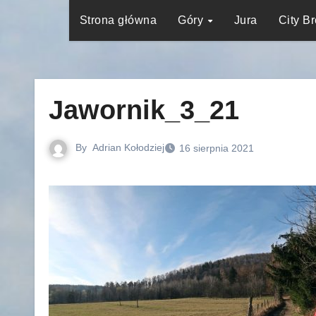
Strona główna
Góry
Jura
City B
Jawornik_3_21
By
Adrian Kołodziej
16 sierpnia 2021