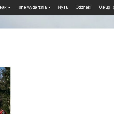
reak
Inne wydarznia
Nysa
Odznaki
Usługi 