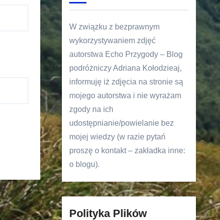
W związku z bezprawnym
wykorzystywaniem zdjęć
autorstwa Echo Przygody – Blog
podróżniczy Adriana Kołodzieaj,
informuję iż zdjęcia na stronie są
mojego autorstwa i nie wyrażam
zgody na ich
udostępnianie/powielanie bez
mojej wiedzy (w razie pytań
proszę o kontakt – zakładka inne:
o blogu).
Polityka Plików