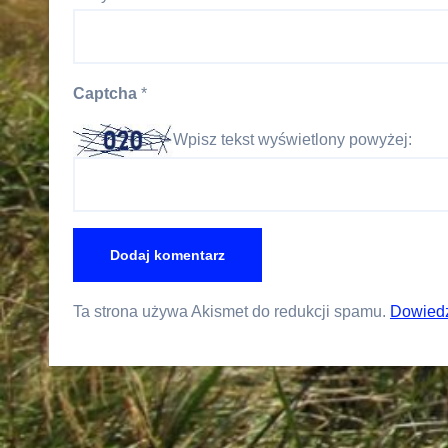
Captcha
*
Wpisz tekst wyświetlony powyżej:
Ta strona używa Akismet do redukcji spamu.
Dowiedz