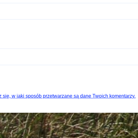
 się, w jaki sposób przetwarzane są dane Twoich komentarzy.