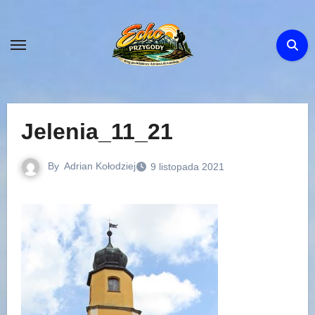
Skip
to
content
Jelenia_11_21
By
Adrian Kołodziej
9 listopada 2021