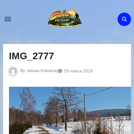
Skip
to
content
IMG_2777
By
Adrian Kołodziej
29 marca 2018