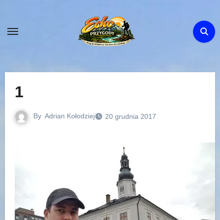
Skip
to
content
1
By
Adrian Kołodziej
20 grudnia 2017