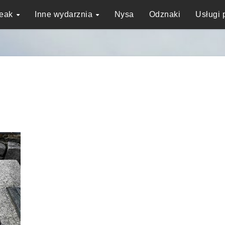
reak
Inne wydarznia
Nysa
Odznaki
Usługi 