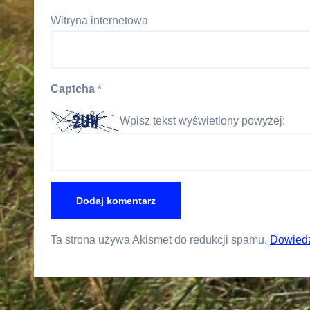
Witryna internetowa
Captcha
*
Wpisz tekst wyświetlony powyżej:
Ta strona używa Akismet do redukcji spamu.
Dowiedz