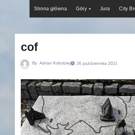
Strona główna
Góry
Jura
City B
cof
By
Adrian Kołodziej
26 października 2021