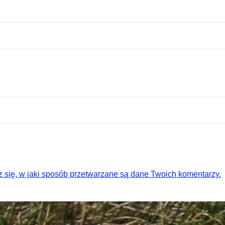
 się, w jaki sposób przetwarzane są dane Twoich komentarzy.