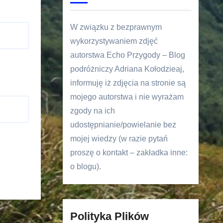
W związku z bezprawnym
wykorzystywaniem zdjęć
autorstwa Echo Przygody – Blog
podróżniczy Adriana Kołodzieaj,
informuję iż zdjęcia na stronie są
mojego autorstwa i nie wyrażam
zgody na ich
udostępnianie/powielanie bez
mojej wiedzy (w razie pytań
proszę o kontakt – zakładka inne:
o blogu).
Polityka Plików